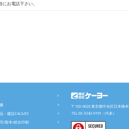
軽にお電話下さい。
書
〒103-0023 東京都中央区日本橋本町
TEL.03-3242-0191（代表）
品・建設CALS/EC
写/製本/総合印刷