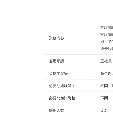
官庁関
官庁関
業務内容
同行で
※未経
雇用形態：
正社員
資格学歴等・
高卒以
必要な経験等：
不問 P
必要な免許資格
不問
採用人数：
１名