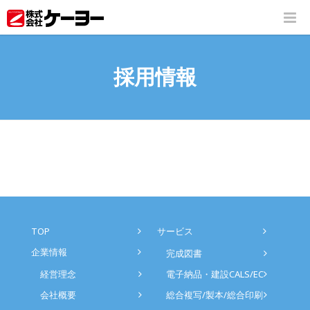
採用情報
TOP
サービス
企業情報
完成図書
経営理念
電子納品・建設CALS/EC
会社概要
総合複写/製本/総合印刷