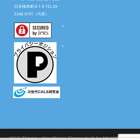
日本橋本町4-1-6 TEL.03-
3242-0191（代表）
2019 Theme - WordPress Theme built by
Mintithemes