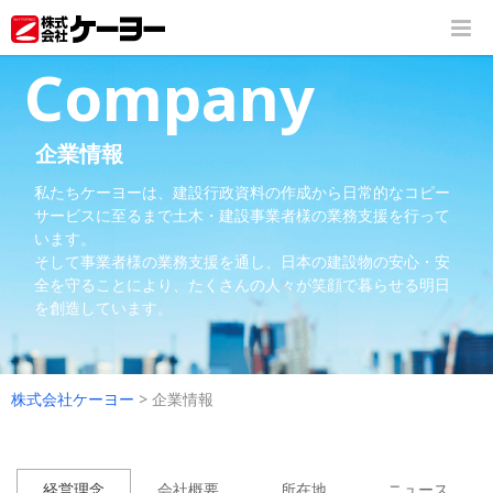
Company
企業情報
私たちケーヨーは、建設行政資料の作成から日常的なコピー
サービスに至るまで土木・建設事業者様の業務支援を行って
います。
そして事業者様の業務支援を通し、日本の建設物の安心・安
全を守ることにより、たくさんの人々が笑顔で暮らせる明日
を創造しています。
株式会社ケーヨー
>
企業情報
経営理念
会社概要
所在地
ニュース